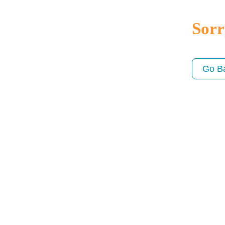
Sorr
Go B