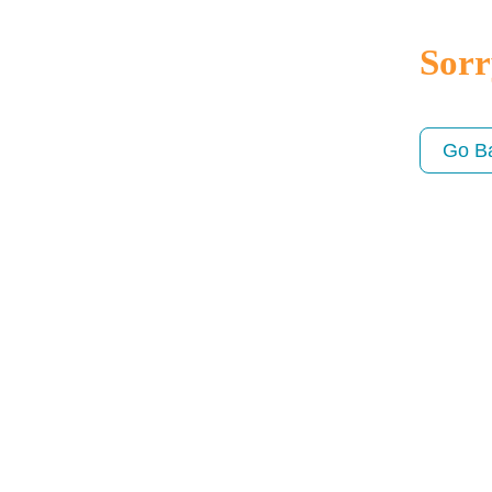
Sorr
Go B